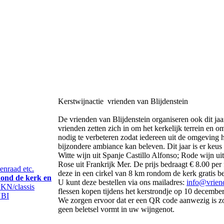
Kerstwijnactie vrienden van Blijdenstein
De vrienden van Blijdenstein organiseren ook dit jaar
vrienden zetten zich in om het kerkelijk terrein
en om
nodig te verbeteren zodat iedereen uit de omgeving 
bijzondere
ambiance kan beleven. Dit jaar is er keus 
Witte wijn uit Spanje Castillo Alfonso; Rode wijn ui
Rose uit Frankrijk Mer. De prijs bedraagt € 8.00 per 
nraad etc.
deze in een cirkel van 8 km rondom de kerk gratis b
ond de kerk en
U kunt deze bestellen via ons mailadres:
info@vriend
KN/classis
flessen kopen tijdens het kerstrondje op 10 december
BI
We zorgen ervoor dat er een QR code aanwezig is zo
geen beletsel vormt in uw wijngenot.