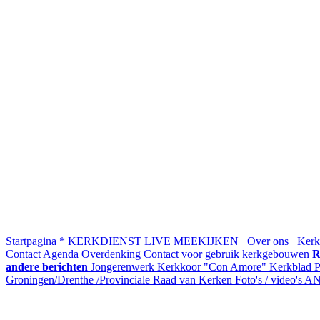
Startpagina
* KERKDIENST LIVE MEEKIJKEN
Over ons
Kerke
Contact
Agenda
Overdenking
Contact voor gebruik kerkgebouwen
R
andere berichten
Jongerenwerk
Kerkkoor "Con Amore"
Kerkblad
P
Groningen/Drenthe /Provinciale Raad van Kerken
Foto's / video's
AN