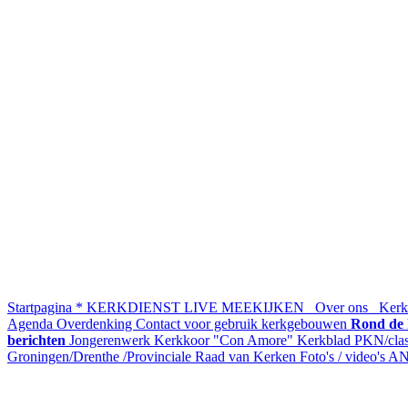
Startpagina
* KERKDIENST LIVE MEEKIJKEN
Over ons
Kerke
Agenda
Overdenking
Contact voor gebruik kerkgebouwen
Rond de 
berichten
Jongerenwerk
Kerkkoor "Con Amore"
Kerkblad
PKN/clas
Groningen/Drenthe /Provinciale Raad van Kerken
Foto's / video's
AN