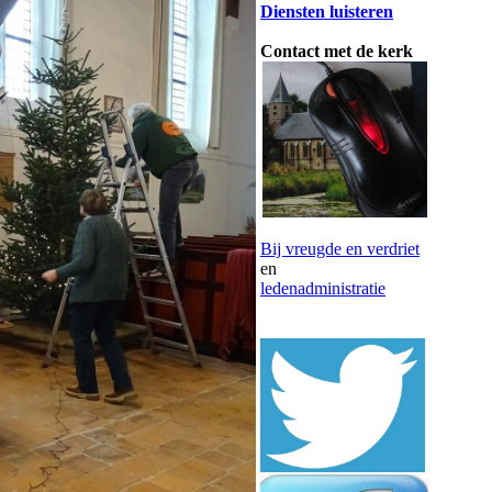
Diensten luisteren
Contact met de kerk
Bij vreugde en verdriet
en
ledenadministratie