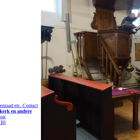
nraad etc.
Contact
kerk en andere
sis
BI