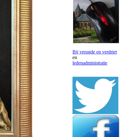
Bij vreugde en verdriet
en
ledenadministratie