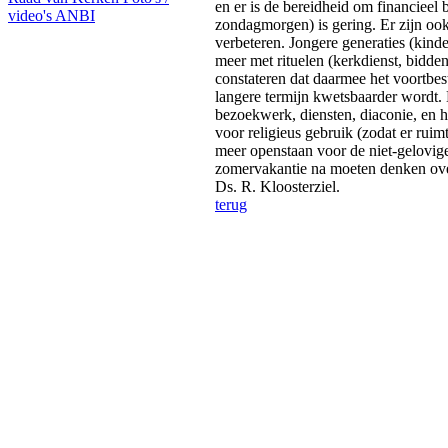
en er is de bereidheid om financieel 
video's
ANBI
zondagmorgen) is gering. Er zijn ook
verbeteren. Jongere generaties (kind
meer met rituelen (kerkdienst, bidde
constateren dat daarmee het voortbe
langere termijn kwetsbaarder wordt.
bezoekwerk, diensten, diaconie, en
voor religieus gebruik (zodat er ruim
meer openstaan voor de niet-gelovige
zomervakantie na moeten denken over 
Ds. R. Kloosterziel.
terug