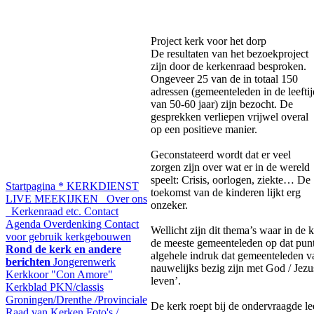
Project kerk voor het dorp
De resultaten van het bezoekproject
zijn door de kerkenraad besproken.
Ongeveer 25 van de in totaal 150
adressen (gemeenteleden in de leeftij
van 50-60 jaar) zijn bezocht. De
gesprekken verliepen vrijwel overal
op een positieve manier.
Geconstateerd wordt dat er veel
zorgen zijn over wat er in de wereld
speelt: Crisis, oorlogen, ziekte… De
Startpagina
* KERKDIENST
toekomst van de kinderen lijkt erg
LIVE MEEKIJKEN
Over ons
onzeker.
Kerkenraad etc.
Contact
Agenda
Overdenking
Contact
Wellicht zijn dit thema’s waar in de 
voor gebruik kerkgebouwen
de meeste gemeenteleden op dat punt
Rond de kerk en andere
algehele indruk dat gemeenteleden van
berichten
Jongerenwerk
nauwelijks bezig zijn met God / Jezu
Kerkkoor "Con Amore"
leven’.
Kerkblad
PKN/classis
Groningen/Drenthe /Provinciale
De kerk roept bij de ondervraagde l
Raad van Kerken
Foto's /