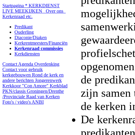
predikanten
Startpagina
* KERKDIENST
mogelijkhe
LIVE MEEKIJKEN
Over ons
Kerkenraad etc.
samenwerki
Predikant
Ouderling
gewaardeerd
Diaconie/Diaken
Kerkrentmeesters/Financiën
Kerkenraad commissies
profielsche
Kerkdiensten
opgenomen 
Contact
Agenda
Overdenking
Contact voor gebruik
kerkgebouwen
Rond de kerk en
de predikan
andere berichten
Jongerenwerk
Kerkkoor "Con Amore"
Kerkblad
zijn samen
PKN/classis Groningen/Drenthe
/Provinciale Raad van Kerken
Foto's / video's
ANBI
de kerken i
De kerkenr
predikante