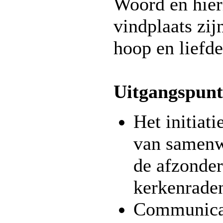
Woord en hier
vindplaats zij
hoop en liefde
Uitgangspun
Het initiati
van samenwe
de afzonder
kerkenrade
Communicat