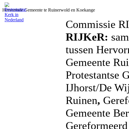
Hervormde Gemeente te Ruinerwold en Koekange
Commissie R
RIJKeR:
sam
tussen Hervo
Gemeente Rui
Protestantse 
IJhorst/De Wi
Ruinen
,
Geref
Gemeente Ber
Gereformeerd