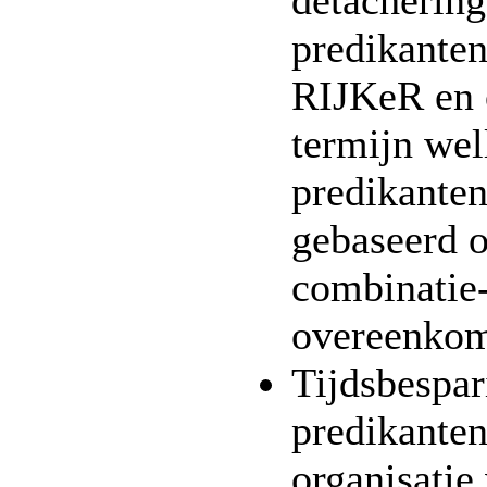
detachering
predikante
RIJKeR en 
termijn wel
predikante
gebaseerd 
combinatie
overeenko
Tijdsbespar
predikanten
organisatie