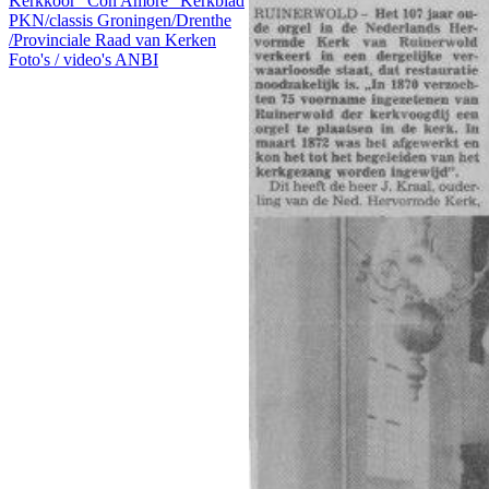
Kerkkoor "Con Amore"
Kerkblad
PKN/classis Groningen/Drenthe
/Provinciale Raad van Kerken
Foto's / video's
ANBI