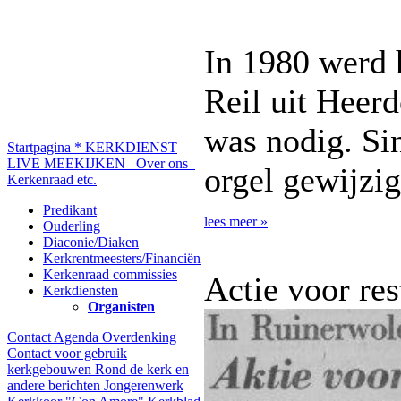
In 1980 werd 
Reil uit Heerd
was nodig. Sin
Startpagina
* KERKDIENST
LIVE MEEKIJKEN
Over ons
orgel gewijzig
Kerkenraad etc.
Predikant
lees meer »
Ouderling
Diaconie/Diaken
Kerkrentmeesters/Financiën
Kerkenraad commissies
Actie voor res
Kerkdiensten
Organisten
Contact
Agenda
Overdenking
Contact voor gebruik
kerkgebouwen
Rond de kerk en
andere berichten
Jongerenwerk