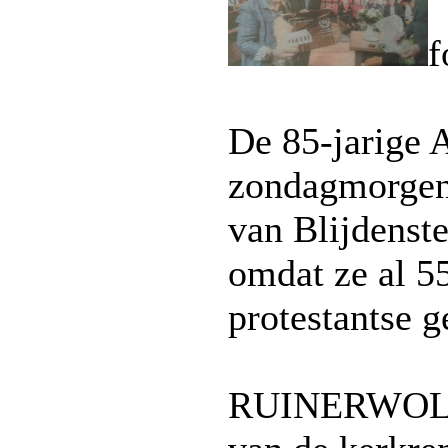
f
De 85-jarige 
zondagmorgen 
van Blijdenste
omdat ze al 55
protestantse 
RUINERWOLD U