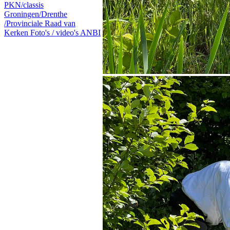
PKN/classis
Groningen/Drenthe
/Provinciale Raad van
Kerken
Foto's / video's
ANBI