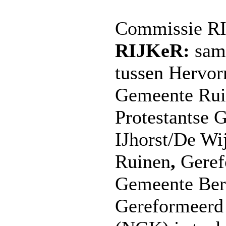
Commissie R
RIJKeR:
sam
tussen Hervo
Gemeente Rui
Protestantse 
IJhorst/De Wi
Ruinen
,
Geref
Gemeente Ber
Gereformeerd