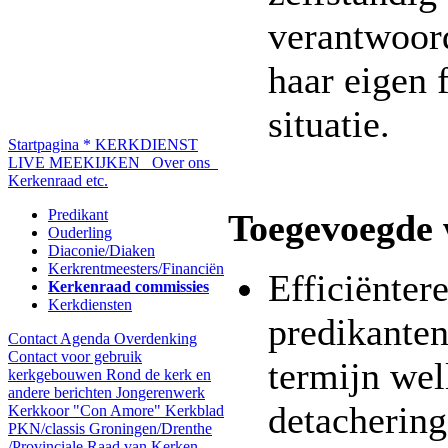
verantwoord
haar eigen 
situatie.
Startpagina
* KERKDIENST
LIVE MEEKIJKEN
Over ons
Kerkenraad etc.
Predikant
Toegevoegde
Ouderling
Diaconie/Diaken
Kerkrentmeesters/Financiën
Efficiënter
Kerkenraad commissies
Kerkdiensten
predikanten
Contact
Agenda
Overdenking
Contact voor gebruik
termijn wel
kerkgebouwen
Rond de kerk en
andere berichten
Jongerenwerk
detachering
Kerkkoor "Con Amore"
Kerkblad
PKN/classis Groningen/Drenthe
/Provinciale Raad van Kerken