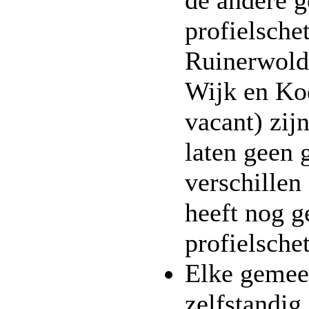
de andere 
profielsche
Ruinerwold,
Wijk en Ko
vacant) zij
laten geen 
verschillen
heeft nog g
profielsche
Elke gemeen
zelfstandig