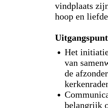
vindplaats zij
hoop en liefde
Uitgangspun
Het initiati
van samenwe
de afzonder
kerkenrade
Communicat
belangrijk 