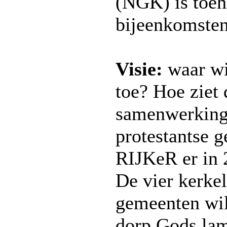
(NGK) is toeh
bijeenkomsten
Visie:
waar wi
toe? Hoe ziet 
samenwerking
protestantse 
RIJKeR er in 
De vier kerkel
gemeenten wil
dorp Gods la