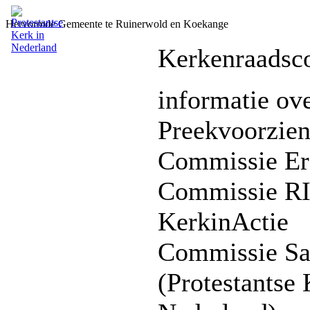
Hervormde Gemeente te Ruinerwold en Koekange
Kerkenraadsc
informatie ove
Preekvoorzien
Commissie Er
Commissie R
KerkinActie
Commissie S
(Protestantse 