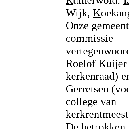
R
uinerwold,
I
Wijk,
K
oekan
Onze gemeente
commissie
vertegenwoor
Roelof Kuijer 
kerkenraad) e
Gerretsen (voo
college van
kerkrentmeest
De betrokken