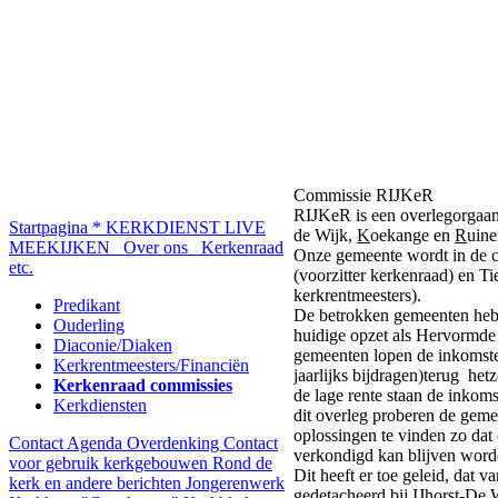
Commissie RIJKeR
RIJKeR is een overlegorga
Startpagina
* KERKDIENST LIVE
de Wijk,
K
oekange en
R
uine
MEEKIJKEN
Over ons
Kerkenraad
Onze gemeente wordt in de 
etc.
(voorzitter kerkenraad) en Ti
kerkrentmeesters).
Predikant
De betrokken gemeenten hebb
Ouderling
huidige opzet als Hervormde 
Diaconie/Diaken
gemeenten lopen de inkomsten
Kerkrentmeesters/Financiën
jaarlijks bijdragen)terug he
Kerkenraad commissies
de lage rente staan de inkom
Kerkdiensten
dit overleg proberen de gem
oplossingen te vinden zo dat
Contact
Agenda
Overdenking
Contact
verkondigd kan blijven word
voor gebruik kerkgebouwen
Rond de
Dit heeft er toe geleid, dat v
kerk en andere berichten
Jongerenwerk
gedetacheerd bij IJhorst-De W