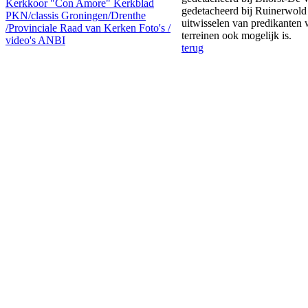
Kerkkoor "Con Amore"
Kerkblad
gedetacheerd bij Ruinerwold e
PKN/classis Groningen/Drenthe
uitwisselen van predikanten
/Provinciale Raad van Kerken
Foto's /
terreinen ook mogelijk is.
video's
ANBI
terug