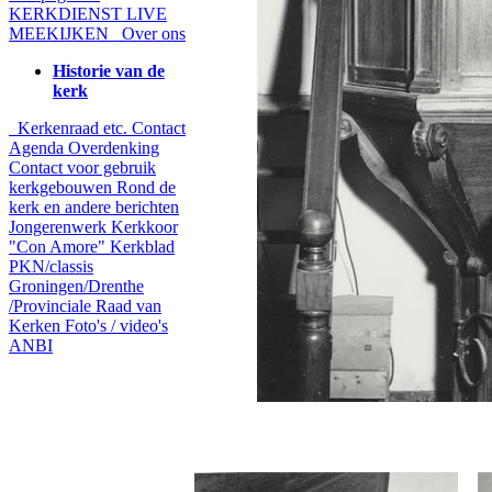
KERKDIENST LIVE
MEEKIJKEN
Over ons
Historie van de
kerk
Kerkenraad etc.
Contact
Agenda
Overdenking
Contact voor gebruik
kerkgebouwen
Rond de
kerk en andere berichten
Jongerenwerk
Kerkkoor
"Con Amore"
Kerkblad
PKN/classis
Groningen/Drenthe
/Provinciale Raad van
Kerken
Foto's / video's
ANBI