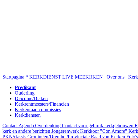
Startpagina
* KERKDIENST LIVE MEEKIJKEN
Over ons
Kerke
Predikant
Ouderling
Diaconie/Diaken
Kerkrentmeesters/Financiën
Kerkenraad commissies
Kerkdiensten
Contact
Agenda
Overdenking
Contact voor gebruik kerkgebouwen
R
kerk en andere berichten
Jongerenwerk
Kerkkoor "Con Amore"
Kerk
PKN/classis Groningen/Drenthe /Provinciale Raad van Kerken
Foto's