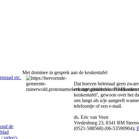
Met dominee in gesprek aan de keukentafel
nraad etc.
Dat hoeven helemaal geen zware d
ernstige problemen. Predikanten
keukentafel’, gewoon over het da
ons langs als u/je aangeeft wanne
telefoontje of een e-mail.
ds. Eric van Veen
Vredenburg 23, 8341 RM Steenw
ond de
(0521-588568) (06-53590904);
E
blad
 / video's