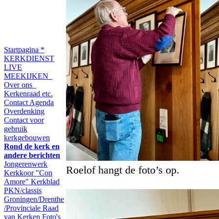
Startpagina
*
KERKDIENST
LIVE
MEEKIJKEN
Over ons
Kerkenraad etc.
Contact
Agenda
Overdenking
Contact voor
gebruik
kerkgebouwen
Rond de kerk en
andere berichten
Jongerenwerk
Roelof hangt de foto’s op.
Kerkkoor "Con
Amore"
Kerkblad
PKN/classis
Groningen/Drenthe
/Provinciale Raad
van Kerken
Foto's