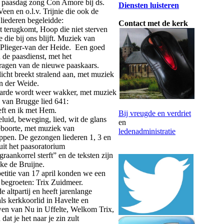
 paasdag zong Con Amore bij ds.
Diensten luisteren
Veen en o.l.v. Trijnie die ook de
liederen begeleidde:
Contact met de kerk
at terugkomt, Hoop die niet sterven
e die bij ons blijft. Muziek van
lieger-van der Heide. Een goed
n de paasdienst, met het
agen van de nieuwe paaskaars.
icht breekt stralend aan, met muziek
n der Weide.
aarde wordt weer wakker, met muziek
 van Brugge lied 641:
ft en ik met Hem.
Bij vreugde en verdriet
eluid, beweging, lied, wit de glans
en
boorte, met muziek van
ledenadministratie
pen. De gezongen liederen 1, 3 en
it het paasoratorium
raankorrel sterft” en de teksten zijn
ke de Bruijne.
etitie van 17 april konden we een
 begroeten: Trix Zuidmeer.
e altpartij en heeft jarenlange
als kerkkoorlid in Havelte en
en van Nu in Uffelte, Welkom Trix,
at je het naar je zin zult