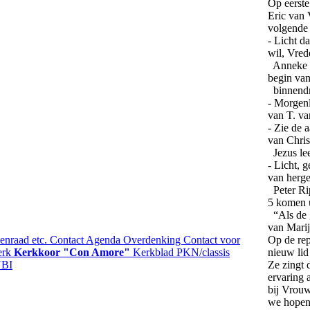
Op eerste
Eric van 
volgende 
- Licht d
wil, Vred
Anneke P
begin va
binnendr
- Morgenl
van T. va
- Zie de 
van Chris
Jezus lee
- Licht, g
van herge
Peter Rip
5 komen u
“Als de g
van Marij
nraad etc.
Contact
Agenda
Overdenking
Contact voor
Op de rep
erk
Kerkkoor "Con Amore"
Kerkblad
PKN/classis
nieuw lid
BI
Ze zingt d
ervaring 
bij Vrouw
we hopen d