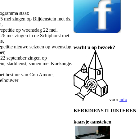
ogramma staat:
5 mei zingen op Blijdenstein met ds.
n,
 repetitie op woensdag 22 mei,
26 mei zingen in de Schiphorst met
se,
repetitie nieuwe seizoen op woensdag
wacht u op bezoek?
er,
 22 september zingen op
ein, startdienst, samen met Koekange.
et bestuur van Con Amore,
elhouwer
voor
info
KERKDIENSTLUISTEREN
kaarsje aansteken