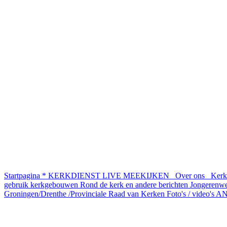
Startpagina
* KERKDIENST LIVE MEEKIJKEN
Over ons
Kerke
gebruik kerkgebouwen
Rond de kerk en andere berichten
Jongerenw
Groningen/Drenthe /Provinciale Raad van Kerken
Foto's / video's
AN