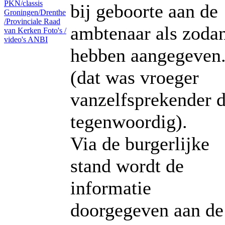
PKN/classis
bij geboorte aan de
Groningen/Drenthe
/Provinciale Raad
ambtenaar als zoda
van Kerken
Foto's /
video's
ANBI
hebben aangegeven
(dat was vroeger
vanzelfsprekender 
tegenwoordig).
Via de burgerlijke
stand wordt de
informatie
doorgegeven aan de