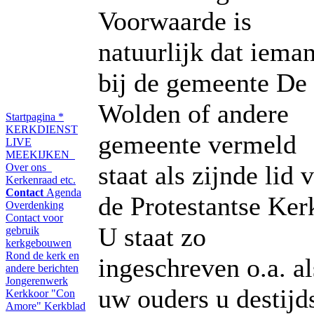
Voorwaarde is
natuurlijk dat iema
bij de gemeente De
Wolden of andere
Startpagina
*
KERKDIENST
gemeente vermeld
LIVE
MEEKIJKEN
staat als zijnde lid 
Over ons
Kerkenraad etc.
Contact
Agenda
de Protestantse Ker
Overdenking
Contact voor
U staat zo
gebruik
kerkgebouwen
Rond de kerk en
ingeschreven o.a. al
andere berichten
Jongerenwerk
uw ouders u destijd
Kerkkoor "Con
Amore"
Kerkblad