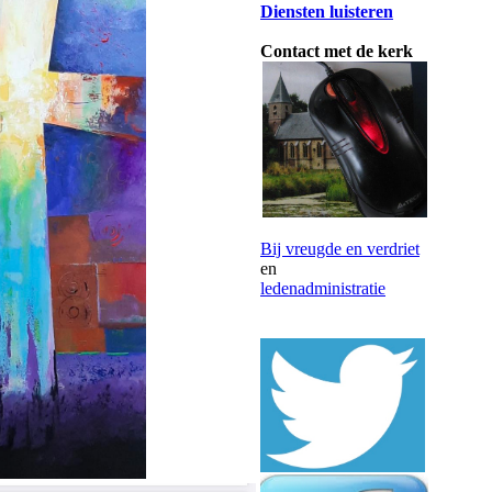
Diensten luisteren
Contact met de kerk
Bij vreugde en verdriet
en
ledenadministratie