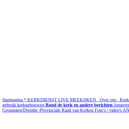
Startpagina
* KERKDIENST LIVE MEEKIJKEN
Over ons
Kerke
gebruik kerkgebouwen
Rond de kerk en andere berichten
Jonger
Groningen/Drenthe /Provinciale Raad van Kerken
Foto's / video's
AN