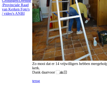
Groningen/Drenthe
/Provinciale Raad
van Kerken
Foto's
/ video's
ANBI
Zo mooi dat er 14 vrijwilligers hebben meegeho
kerk.
Dank daarvoor
terug