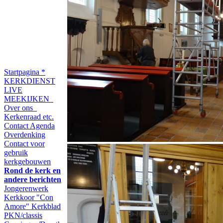
Startpagina
*
KERKDIENST
LIVE
MEEKIJKEN
Over ons
Kerkenraad etc.
Contact
Agenda
Overdenking
Contact voor
gebruik
kerkgebouwen
Rond de kerk en
andere berichten
Jongerenwerk
Kerkkoor "Con
Amore"
Kerkblad
PKN/classis