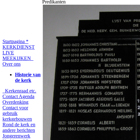
Predikanten
Startpagina
*
KERKDIENST
LIVE
MEEKIJKEN
Over ons
Historie van
de kerk
Kerkenraad etc.
Contact
Agenda
Overdenking
Contact voor
gebruik
kerkgebouwen
Rond de kerk en
andere berichten
Jongerenwerk