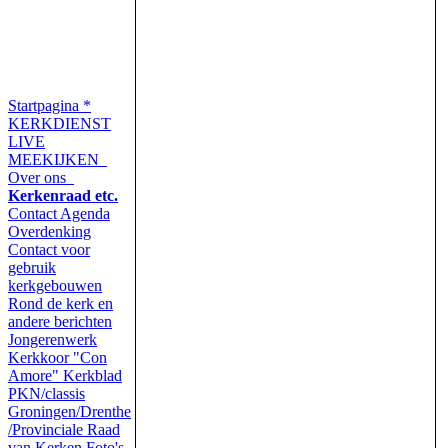
Startpagina
*
KERKDIENST
LIVE
MEEKIJKEN
Over ons
Kerkenraad etc.
Contact
Agenda
Overdenking
Contact voor
gebruik
kerkgebouwen
Rond de kerk en
andere berichten
Jongerenwerk
Kerkkoor "Con
Amore"
Kerkblad
PKN/classis
Groningen/Drenthe
/Provinciale Raad
van Kerken
Foto's