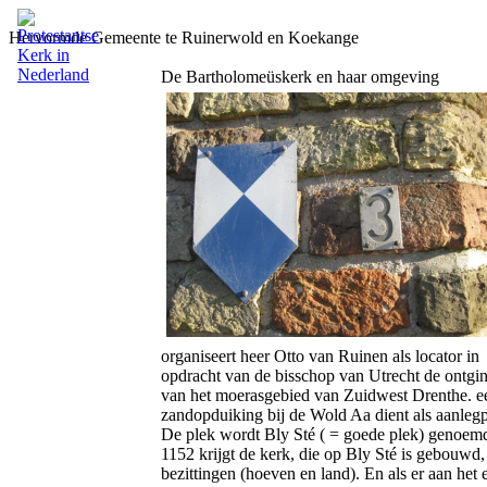
Hervormde Gemeente te Ruinerwold en Koekange
De Bartholomeüskerk en haar omgeving
organiseert heer Otto van Ruinen als locator in
opdracht van de bisschop van Utrecht de ontgi
van het moerasgebied van Zuidwest Drenthe. e
zandopduiking bij de Wold Aa dient als aanlegp
De plek wordt Bly Sté ( = goede plek) genoemd
1152 krijgt de kerk, die op Bly Sté is gebouwd,
bezittingen (hoeven en land). En als er aan het 