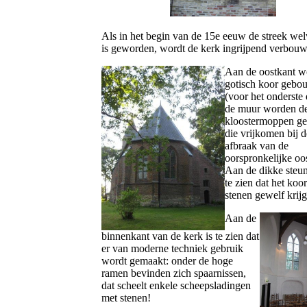
Als in het begin van de 15e eeuw de streek we
is geworden, wordt de kerk ingrijpend verbouw
Aan de oostkant w
gotisch koor gebo
(voor het onderste
de muur worden d
kloostermoppen ge
die vrijkomen bij d
afbraak van de
oorspronkelijke oos
Aan de dikke steun
te zien dat het koo
stenen gewelf krijg
Aan de
binnenkant van de kerk is te zien dat
er van moderne techniek gebruik
wordt gemaakt: onder de hoge
ramen bevinden zich spaarnissen,
dat scheelt enkele scheepsladingen
met stenen!