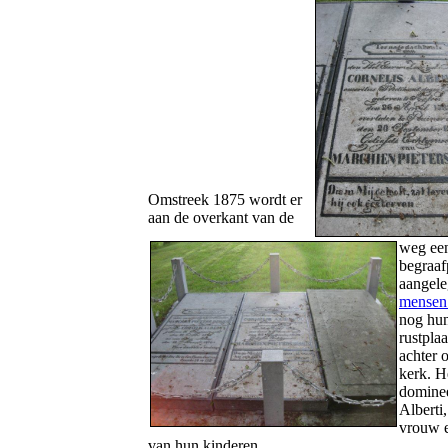
Omstreek 1875 wordt er
aan de overkant van de
weg ee
begraaf
aangel
mense
nog hun
rustplaa
achter 
kerk. H
domine
Alberti,
vrouw 
van hun kinderen.