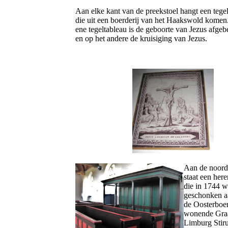
Aan elke kant van de preekstoel hangt een tege
die uit een boerderij van het Haakswold komen
ene tegeltableau is de geboorte van Jezus afgeb
en op het andere de kruisiging van Je
Aan de noor
staat een her
die in 1744 w
geschonken a
de Oosterboe
wonende Gra
Limburg Stir