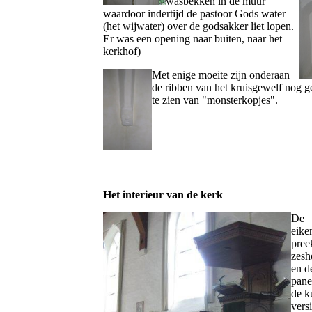
wasbekken in de muur
waardoor indertijd de pastoor Gods water
(het wijwater) over de godsakker liet lopen.
Er was een opening naar buiten, naar het
kerkhof)
Met enige moeite zijn onderaan
de ribben van het kruisgewelf nog ge
te zien van "monsterkopjes".
Het interieur van de kerk
De
eike
preek
zesh
en d
pane
de k
vers