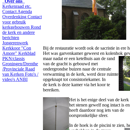
Over ons
Kerkenraad etc.
Contact
Agenda
Overdenking
Contact
voor gebruik
kerkgebouwen
Rond
de kerk en andere
berichten
Jongerenwerk
Kerkkoor "Con
Bij de restauratie wordt ook de sacristie in ere h
Amore"
Kerkblad
Het was garvenkamer geweest en kolenhok ge
PKN/classis
maar nadat er een ketelhuis
aan de rand
Groningen/Drenthe
van de gracht is gebouwd met
/Provinciale Raad
ondergrondse buizen naar de centrale
van Kerken
Foto's /
verwarming in de kerk, werd deze ruimte
video's
ANBI
opgeknapt tot consistoriekamer. In
de kerk is deze kamer via het koor te
bereiken.
Het is het enige deel van de kerk
het stenen gewelf nog intact is en
heeft daardoor nog iets van de
oorspronkelijke sfeer.
In de hoek is de piscini te zien, h