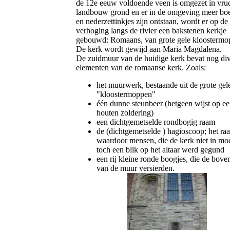
de 12e eeuw voldoende veen is omgezet in vru
landbouw grond en er in de omgeving meer boe
en nederzettinkjes zijn ontstaan, wordt er op de
verhoging langs de rivier een bakstenen kerkje
gebouwd: Romaans, van grote gele kloostermo
De kerk wordt gewijd aan Maria Magdalena.
De zuidmuur van de huidige kerk bevat nog di
elementen van de romaanse kerk. Zoals:
het muurwerk, bestaande uit de grote gel
"kloostermoppen"
één dunne steunbeer (hetgeen wijst op e
houten zoldering)
een dichtgemetselde rondbogig raam
de (dichtgemetselde ) hagioscoop; het ra
waardoor mensen, die de kerk niet in mo
toch een blik op het altaar werd gegund
een rij kleine ronde boogjes, die de bove
van de muur versierden.