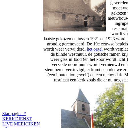
geworden 
moet wo
gekozen 
nieuwbouw
ingrijp
restaurat
wordt vo
laatste gekozen en tussen 1921 en 1923 wordt
grondig gerenoveerd. De 19e eeuwse bepleis
wordt weer verwijderd,
het orgel
wordt verplaa
de blinde westmuur, de gotische ramen kri
weer glas-in-lood (en het koor wordt licht!)
verzakte noordmuur wordt vernieuwd en 
steunberen verstevigd, er komt een nieuwe zo
(een houten tongewelf) en een nieuw dak. M
resultaat een kerk zoals die er nu nog staa
Startpagina
*
KERKDIENST
LIVE MEEKIJKEN