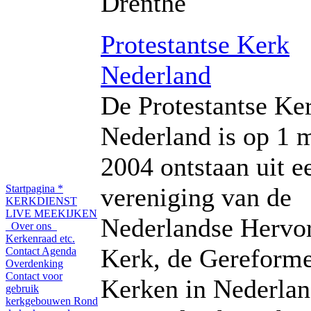
Drenthe
Protestantse Kerk
Nederland
De Protestantse Ke
Nederland is op 1 
2004 ontstaan uit e
Startpagina
*
vereniging van de
KERKDIENST
LIVE MEEKIJKEN
Nederlandse Herv
Over ons
Kerkenraad etc.
Kerk, de Gereform
Contact
Agenda
Overdenking
Contact voor
Kerken in Nederlan
gebruik
kerkgebouwen
Rond