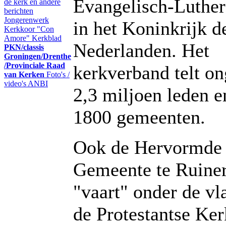
Evangelisch-Luther
de kerk en andere
berichten
Jongerenwerk
in het Koninkrijk d
Kerkkoor "Con
Amore"
Kerkblad
Nederlanden. Het
PKN/classis
Groningen/Drenthe
/Provinciale Raad
kerkverband telt o
van Kerken
Foto's /
video's
ANBI
2,3 miljoen leden e
1800 gemeenten.
Ook de Hervormde
Gemeente te Ruine
"vaart" onder de vl
de Protestantse Ker