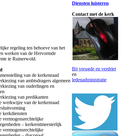
Diensten luisteren
Contact met de kerk
elijke regeling ten behoeve van het
 en werken van de Hervormde
nte te Ruinerwold.
Bij vreugde en verdriet
d
en
enstelling van de kerkenraad
ledenadministratie
rkiezing van ambtsdragers algemeen
rkiezing van ouderlingen en
nen
rkiezing van predikanten
 werkwijze van de kerkenraad
sluitvorming
 kerkdiensten
 vermogensrechtelijke
egenheden – kerkrentmeesterlijk
 vermogensrechtelijke
egenheden – diaconaal