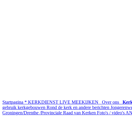
Startpagina
* KERKDIENST LIVE MEEKIJKEN
Over ons
Kerk
gebruik kerkgebouwen
Rond de kerk en andere berichten
Jongerenw
Groningen/Drenthe /Provinciale Raad van Kerken
Foto's / video's
AN