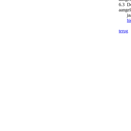
6.3 De
aangel
jaarr
hi
terug