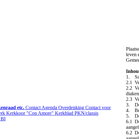
Plaats
leven
Gemee
Inhou
1. Sam
2.1 Ve
2.2 Ve
diake
2.3 Ve
3. De
enraad etc.
Contact
Agenda
Overdenking
Contact voor
4. Be
erk
Kerkkoor "Con Amore"
Kerkblad
PKN/classis
5. De
BI
6.1 De
aangel
6.2 De
aangel