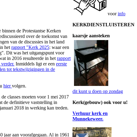
voor
info
KERKDIENSTLUISTEREN
 binnen de Protestantse Kerken
kaarsje aansteken
discussieerd over de toekomst van
ngen van de discussies in het land
in het
rapport "Kerk 2025
: waar een
g". Dit was het uitgangspunt voor
wat in 2016 resulteerde in het
rapport
 verder.
Inmiddels ligt er een
eerste
len tot tekstwijzigingen in de
 u
hier
volgen.
dit kunt u doen op zondag
 de classes moeten voor 1 mei 2017
de definitieve vaststelling in
Kerk(gebouw) ook voor u!
januari 2018 in werking kan treden.
Verhuur kerk en
Munnekeweer.
40 jaar aan voorafgegaan. Al in 1961