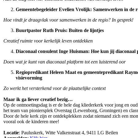
Gemeentebegeleider Evelien Vrolijk: Samenwerken in de r
Hoe vindt je draagvlak voor samenwerken in de regio? In gesprek!
Buurtpastor Ruth Pruis: Buiten de lijntjes
Creatief ruimte voor kerkelijk leven ontdekken
Diaconaal consulent Inge Huisman: Hoe kun jij diaconaal p
Doen wat je kunt van diaconaal platform tot een luisterend oor
Regiopredikant Heleen Maat en gemeentepredikant Raym
visievorming
Zo werkt het versterkend voor de plaatselijke context
Maar ik ga liever creatief bezig…
Op de ontmoetingsdag is er de hele dag kliederkerk voor jong en oud
het team van pioniersplek Overstag (Lewenborg, Groningen) en class
Door de hele kerk zijn er ontdekplekken zodat niemand zich een mom
vooral ook de kinderen mee!
Locatie
: Pauluskerk, Witte Valkenstraat 4, 9411 LG Beilen