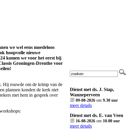
nnen we wel eens moedeloos
ook hoopvolle nieuwe
24 komen we voor het eerst bij
 Classis Groningen-Drenthe voor
eilen!
k
. Hij rouwde om de krimp van de
Dienst met ds. J. Stap,
ven plannen konden de kerk niet
Wanneperveen
prekers met hem in gesprek over
09-08-2026
om
9.30 uur
meer details
 workshops:
Dienst met ds. E. van Veen
16-08-2026
om
10.00 uur
meer details