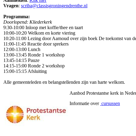
Aanmelden
:
Klik hier
Vragen
:
scriba@
classisgroningendrenthe.nl
Programma:
Doorlopend: Kliederkerk
9:30-10:00 Inloop met koffie/thee en taart
10:00-10:20 Welkom en korte viering
10:20-11:00 Lezing door Aarnoud over zijn boek De toekomst van d
11:00-11:45 Reactie door sprekers
12:00-13:00 Lunch
13:00-13:45 Ronde 1 workshop
13:45-14:15 Pauze
14:15-15:00 Ronde 2 workshop
15:00-15:15 Afsluiting
Alle gemeenteleden en belangstellenden zijn van harte welkom.
Aanbod Protestantse kerk in Nede
Informatie over
cursussen