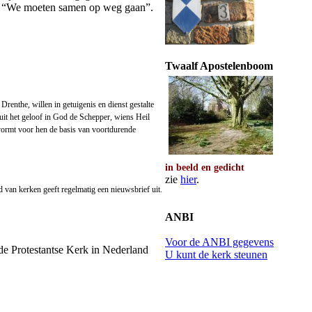
en: “We moeten samen op weg gaan”.
Twaalf Apostelenboom
enthe, willen in getuigenis en dienst gestalte
it het geloof in God de Schepper, wiens Heil
 vormt voor hen de basis van voortdurende
in beeld en gedicht
zie
hier
.
d van kerken geeft regelmatig een nieuwsbrief uit.
ANBI
Voor de ANBI gegevens
t de Protestantse Kerk in Nederland
U kunt de kerk steunen