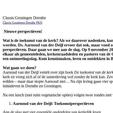
Classis Groningen Drenthe
Classis Groningen Drenthe PKN
Nieuwe perspectieven!
Wat is de toekomst van de kerk? Als we daarover nadenken, ku
worden. Ds. Aarnoud van der Deijl ervoer dat ook, maar vond 
perspectieven. Daar gaan we mee aan de slag. Op 9 november 20
elkaar als gemeenteleden, kerkenraadsleden en pastores van de
een ontmoetingsdag. Kom kennismaken, leren en ontdekken in B
Wat gaan we doen?
Aarnoud van der Deijl vertelt over zijn boek
De toekomst van de ker
kerk en vroeg zich af of de samenleving wel zonder de kerk kan. Ze
redden – maar daar stopte Aarnoud niet… Na zijn lezing gaan vier s
initiatieven in Drenthe en Groningen.
Na een lunch (met ruim vegetarische opties) volgen twee rondes met
Aarnoud van der Deijl: Toekomstperspectieven
Aan de slag met vier essentiële onderdelen van kerkelijk leven